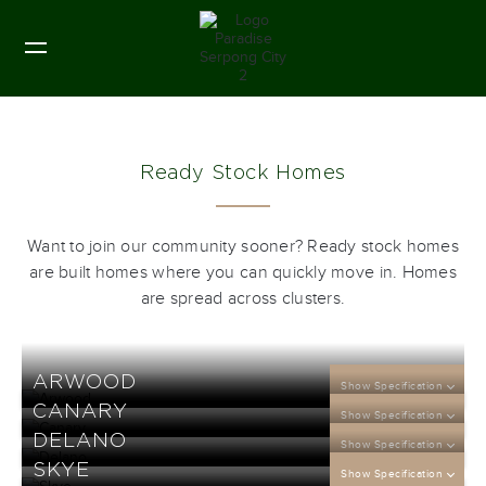
Ready Stock Homes
Want to join our community sooner? Ready stock homes
are built homes where you can quickly move in. Homes
are spread across clusters.
ARWOOD
Show Specification
CANARY
Show Specification
DP
DELANO
10
Show Specification
jt
DP
SKYE
10
Show Specification
jt