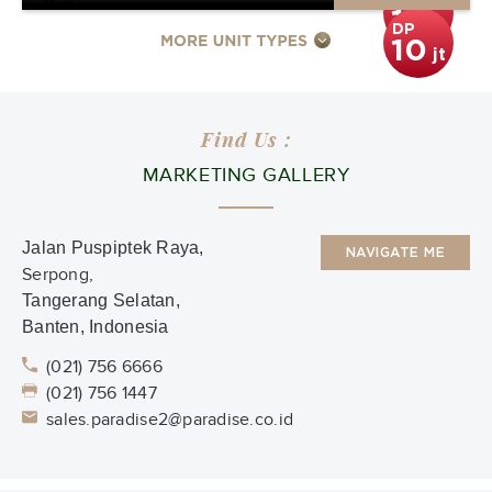
DP
10
jt
DP
10
jt
Find Us :
MARKETING GALLERY
Jalan Puspiptek Raya,
NAVIGATE ME
Serpong,
Tangerang Selatan,
Banten, Indonesia
(021) 756 6666
(021) 756 1447
sales.paradise2@paradise.co.id