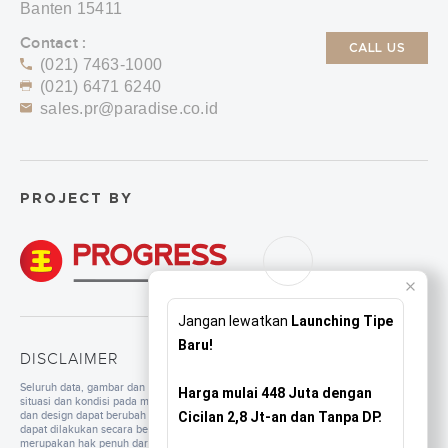
Banten 15411
Contact :
CALL US
(021) 7463-1000
(021) 6471 6240
sales.pr@paradise.co.id
PROJECT BY
Jangan lewatkan
Launching Tipe
Baru!
DISCLAIMER
Seluruh data, gambar dan tulisan yang tercantum di dalam website merupakan
Harga mulai 448 Juta dengan
situasi dan kondisi pada masa persiapan. Untuk pengembangan mutu, spesifikasi
dan design dapat berubah sewaktu-waktu tanpa pemberitahuan. Pembangunan
Cicilan 2,8 Jt-an dan Tanpa DP.
dapat dilakukan secara bertahap sesuai dengan tahapan dan perencanaan yang
merupakan hak penuh dari pengembang. Seluruh ilustrasi/foto yang ditampilkan