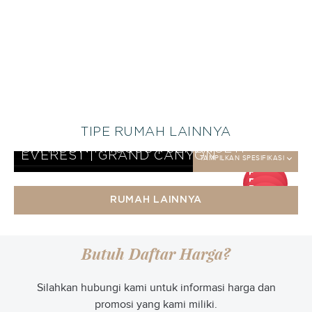
TIPE RUMAH LAINNYA
EVEREST KHUSUS | SERENGETI
TAMPILKAN SPESIFIKASI
CLIVIA KHUSUS | SERENGETI
TAMPILKAN SPESIFIKASI
GRAYSON KHUSUS | SERENGETI
TAMPILKAN SPESIFIKASI
EVEREST | GRAND CANYON
TAMPILKAN SPESIFIKASI
DP
DP
25
DP
jt
25
DP
jt
25
RUMAH LAINNYA
jt
25
jt
Butuh Daftar Harga?
Silahkan hubungi kami untuk informasi harga dan
promosi yang kami miliki.